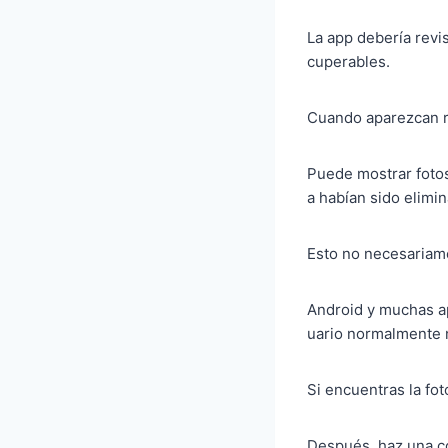
La app debería revi
cuperables.
Cuando aparezcan re
Puede mostrar foto
a habían sido elimi
Esto no necesariame
Android y muchas ap
uario normalmente n
Si encuentras la fot
Después, haz una c