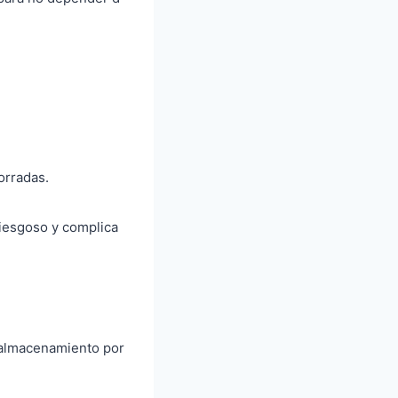
orradas.
riesgoso y complica
l almacenamiento por