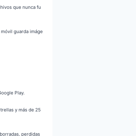
chivos que nunca fu
l móvil guarda imáge
Google Play.
strellas y más de 25
 borradas, perdidas