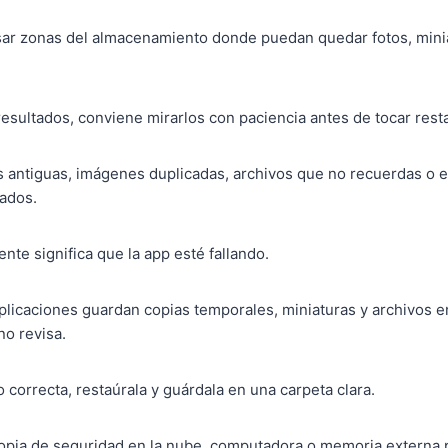
sar zonas del almacenamiento donde puedan quedar fotos, minia
sultados, conviene mirarlos con paciencia antes de tocar resta
s antiguas, imágenes duplicadas, archivos que no recuerdas o
nados.
nte significa que la app esté fallando.
licaciones guardan copias temporales, miniaturas y archivos e
o revisa.
o correcta, restaúrala y guárdala en una carpeta clara.
opia de seguridad en la nube, computadora o memoria externa 