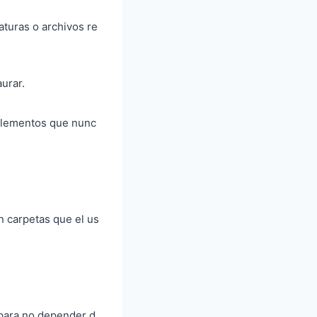
turas o archivos re
urar.
 elementos que nunc
n carpetas que el us
para no depender d