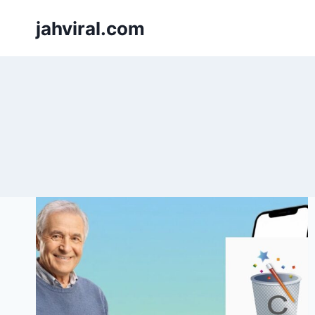
Pular
jahviral.com
para
o
Conteúdo