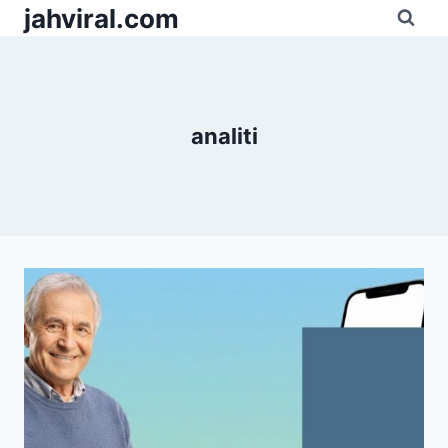
Pular
jahviral.com
para
o
Conteúdo
analiti