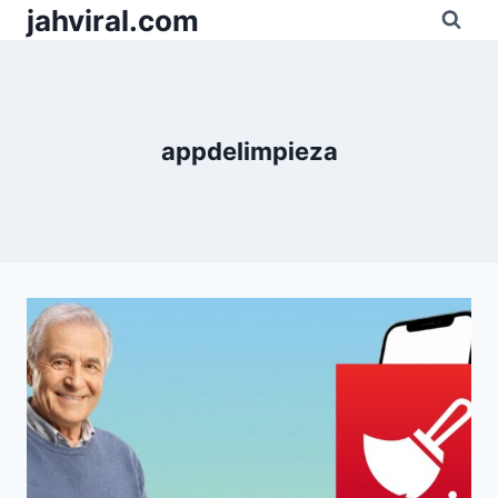
Pular
jahviral.com
para
o
Conteúdo
appdelimpieza