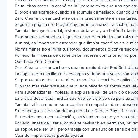
En muchos casos, la caché es útil porque evita que una app ca
El problema aparece cuando se acumula demasiado, cuando una a
Zero Cleaner: clear cache se centra precisamente en esa tarea: r
Según su página de Google Play, permite analizar la caché, bor
También incluye historial, historial detallado y un botón flotante
Esto puede ser práctico si quieres mantener cierto control sin 
Aun así, es importante entender que limpiar caché no es lo mis
Normalmente no elimina tus fotos, documentos o conversacion
Por eso, la limpieza de caché debe hacerse con criterio, no por
Qué hace Zero Cleaner
Zero Cleaner: clear cache es una herramienta de Red Soft dispo
La app supera el millón de descargas y tiene una valoración visib
Su propuesta es bastante directa: analizar la caché de aplicaci
El punto más relevante es que puede hacerlo de forma manual 
Para automatizar la limpieza, la app usa la API de Servicio de Ac
La propia descripción indica que ese servicio se usa para automa
También afirma que no se recopilan ni comparten datos desde es
Sin embargo, la sección de seguridad de Google Play informa qu
Entre ellos aparecen ubicación, actividad en la app y otros dato
Por eso, antes de usarla, conviene revisar bien permisos, privac
La app puede ser útil, pero trabaja con una función sensible del
Cuándo limpiar caché puede ayudar