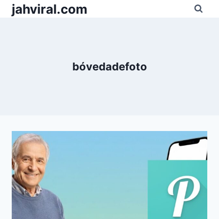
Pular
jahviral.com
para
o
Conteúdo
bóvedadefoto