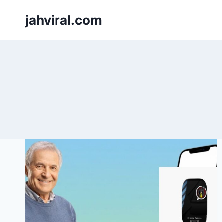
Pular
jahviral.com
para
o
Conteúdo