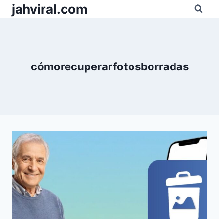
Pular
jahviral.com
para
o
Conteúdo
cómorecuperarfotosborradas