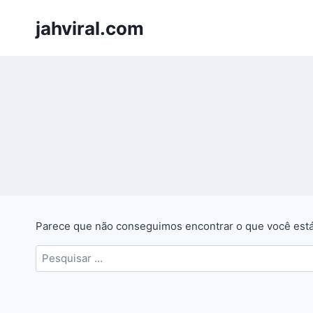
Pular
jahviral.com
para
o
Conteúdo
Parece que não conseguimos encontrar o que você está
Pesquisar
por: