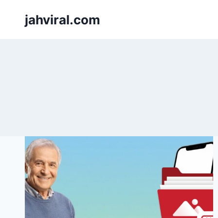
Pular
jahviral.com
para
o
Conteúdo