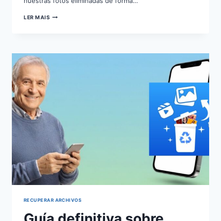
nuestras fotos eliminadas de forma…
CÓMO
LER MAIS
RECUPERAR
ARCHIVOS
BORRADOS
DE
FORMA
EFECTIVA
RECUPERAR ARCHIVOS
Guía definitiva sobre