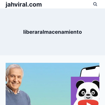
Pular
jahviral.com
para
o
Conteúdo
liberaralmacenamiento