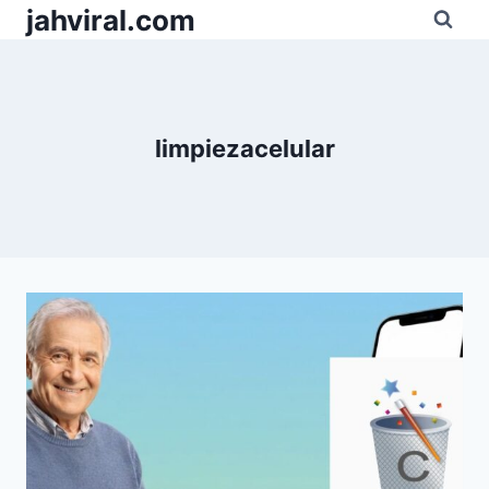
Pular
jahviral.com
para
o
Conteúdo
limpiezacelular