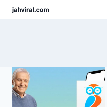
Pular
jahviral.com
para
o
Conteúdo