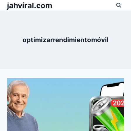
Pular
jahviral.com
para
o
Conteúdo
optimizarrendimientomóvil