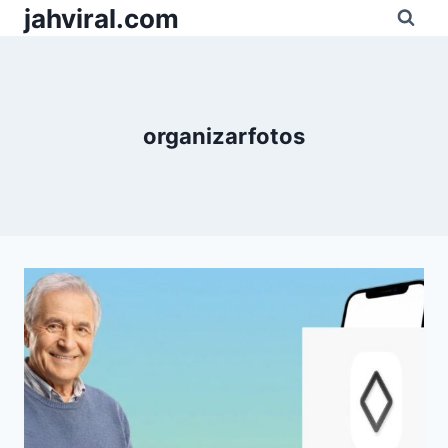
Pular
jahviral.com
para
o
Conteúdo
organizarfotos