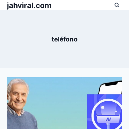
Pular
jahviral.com
para
o
Conteúdo
teléfono