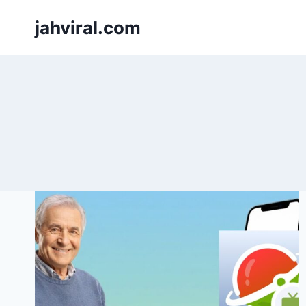
Pular
jahviral.com
para
o
Conteúdo