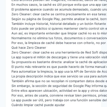
En muchos casos, la caché es útil porque evita que una app ca
El problema aparece cuando se acumula demasiado, cuando una a
Zero Cleaner: clear cache se centra precisamente en esa tarea: r
Según su página de Google Play, permite analizar la caché, bor
También incluye historial, historial detallado y un botón flotante
Esto puede ser práctico si quieres mantener cierto control sin 
Aun así, es importante entender que limpiar caché no es lo mis
Normalmente no elimina tus fotos, documentos o conversacion
Por eso, la limpieza de caché debe hacerse con criterio, no por
Qué hace Zero Cleaner
Zero Cleaner: clear cache es una herramienta de Red Soft dispo
La app supera el millón de descargas y tiene una valoración visib
Su propuesta es bastante directa: analizar la caché de aplicaci
El punto más relevante es que puede hacerlo de forma manual 
Para automatizar la limpieza, la app usa la API de Servicio de Ac
La propia descripción indica que ese servicio se usa para automa
También afirma que no se recopilan ni comparten datos desde es
Sin embargo, la sección de seguridad de Google Play informa qu
Entre ellos aparecen ubicación, actividad en la app y otros dato
Por eso, antes de usarla, conviene revisar bien permisos, privac
La app puede ser útil, pero trabaja con una función sensible del
Cuándo limpiar caché puede ayudar