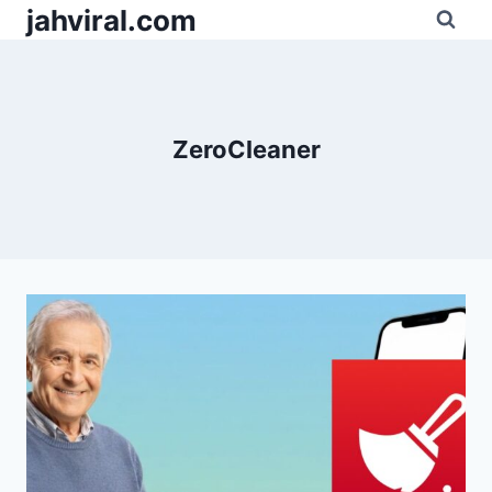
Pular
jahviral.com
para
o
Conteúdo
ZeroCleaner