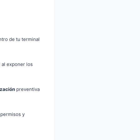
tro de tu terminal
l
al exponer los
ización
preventiva
s permisos y