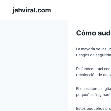
Pular
jahviral.com
para
o
Conteúdo
Cómo audit
La mayoría de los u
riesgos de segurida
Es fundamental com
recolección de dat
El ecosistema digit
pequeños fragmento
Estos pequeños prog