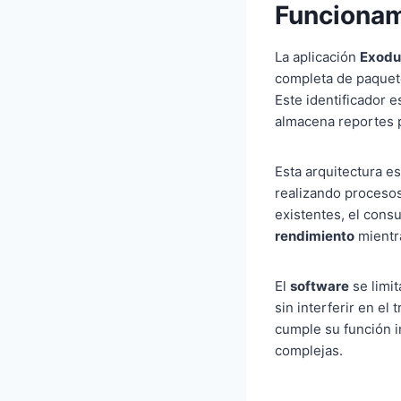
Funcionam
La aplicación
Exodu
completa de paquete
Este identificador 
almacena reportes p
Esta arquitectura e
realizando procesos
existentes, el cons
rendimiento
mientra
El
software
se limit
sin interferir en el
cumple su función i
complejas.