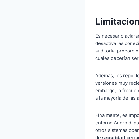
Limitacion
Es necesario aclara
desactiva las conex
auditoría, proporci
cuáles deberían ser
Además, los reporte
versiones muy recie
embargo, la frecuenc
a la mayoría de la
Finalmente, es impo
entorno Android, ap
otros sistemas opera
de
seguridad
cerrad