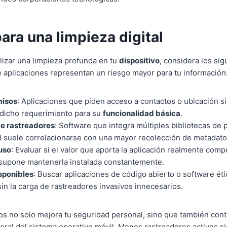
para una limpieza digital
izar una limpieza profunda en tu
dispositivo
, considera los sig
 aplicaciones representan un riesgo mayor para tu información
misos
: Aplicaciones que piden acceso a contactos o ubicación s
 dicho requerimiento para su
funcionalidad básica
.
de rastreadores
: Software que integra múltiples bibliotecas de 
al suele correlacionarse con una mayor recolección de metadato
uso
: Evaluar si el valor que aporta la aplicación realmente com
 supone mantenerla instalada constantemente.
sponibles
: Buscar aplicaciones de código abierto o software éti
in la carga de rastreadores invasivos innecesarios.
rios no solo mejora tu seguridad personal, sino que también con
ral del sistema operativo móvil. Menos rastreadores activos s