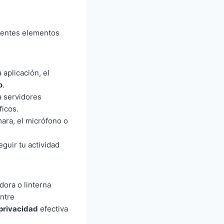
uientes elementos
 aplicación, el
o
.
a servidores
icos.
mara, el micrófono o
guir tu actividad
dora o linterna
entre
 privacidad
efectiva