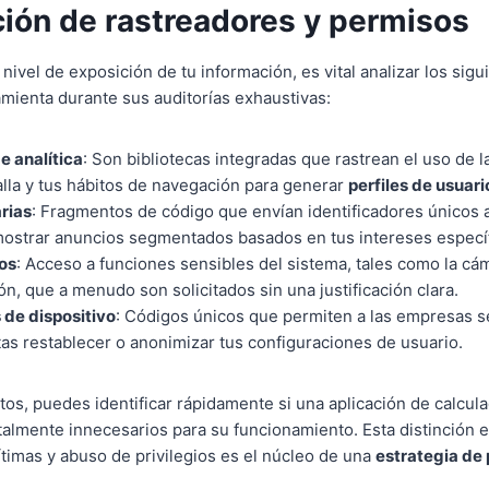
ción de rastreadores y permisos
nivel de exposición de tu información, es vital analizar los sig
amienta durante sus auditorías exhaustivas:
e analítica
: Son bibliotecas integradas que rastrean el uso de la
lla y tus hábitos de navegación para generar
perfiles de usuari
rias
: Fragmentos de código que envían identificadores únicos 
mostrar anuncios segmentados basados en tus intereses específ
cos
: Acceso a funciones sensibles del sistema, tales como la cá
ón, que a menudo son solicitados sin una justificación clara.
 de dispositivo
: Códigos únicos que permiten a las empresas se
ntas restablecer o anonimizar tus configuraciones de usuario.
tos, puedes identificar rápidamente si una aplicación de calcula
otalmente innecesarios para su funcionamiento. Esta distinción 
ítimas y abuso de privilegios es el núcleo de una
estrategia de