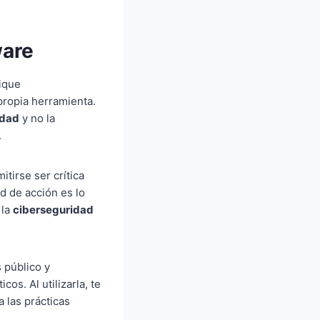
ware
fique
propia herramienta.
idad
y no la
.
itirse ser crítica
d de acción es lo
 la
ciberseguridad
 público y
os. Al utilizarla, te
 las prácticas