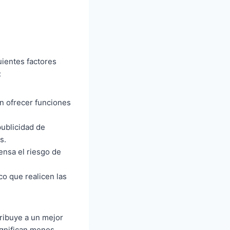
uientes factores
:
in ofrecer funciones
publicidad de
s.
pensa el riesgo de
co que realicen las
tribuye a un mejor
ignifican menos