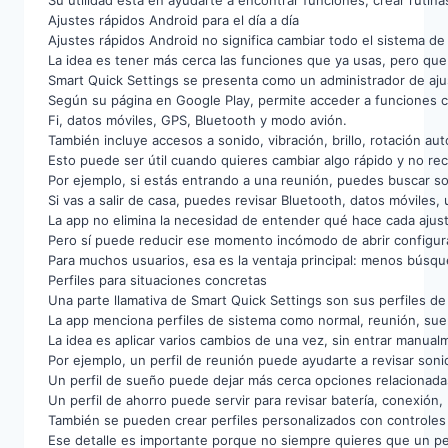
Su utilidad está en ayudarte a encontrar funciones, crear ruti
Ajustes rápidos Android para el día a día
Ajustes rápidos Android no significa cambiar todo el sistema d
La idea es tener más cerca las funciones que ya usas, pero q
Smart Quick Settings se presenta como un administrador de aju
Según su página en Google Play, permite acceder a funciones 
Fi, datos móviles, GPS, Bluetooth y modo avión.
También incluye accesos a sonido, vibración, brillo, rotación aut
Esto puede ser útil cuando quieres cambiar algo rápido y no r
Por ejemplo, si estás entrando a una reunión, puedes buscar so
Si vas a salir de casa, puedes revisar Bluetooth, datos móviles
La app no elimina la necesidad de entender qué hace cada ajus
Pero sí puede reducir ese momento incómodo de abrir configura
Para muchos usuarios, esa es la ventaja principal: menos búsqu
Perfiles para situaciones concretas
Una parte llamativa de Smart Quick Settings son sus perfiles de
La app menciona perfiles de sistema como normal, reunión, sue
La idea es aplicar varios cambios de una vez, sin entrar manual
Por ejemplo, un perfil de reunión puede ayudarte a revisar soni
Un perfil de sueño puede dejar más cerca opciones relacionadas
Un perfil de ahorro puede servir para revisar batería, conexión
También se pueden crear perfiles personalizados con controles e
Ese detalle es importante porque no siempre quieres que un per