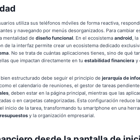
idad
suarios utiliza sus teléfonos móviles de forma reactiva, respon
stantes y navegando por menús desorganizados. Para cambiar es
na mentalidad de
diseño funcional
. En el ecosistema
android
, l
ón de la interfaz permite crear un ecosistema dedicado exclusiv
rema
. No se trata de cuántas aplicaciones tienes, sino de qué t
ellas que impactan directamente en tu
estabilidad financiera
y 
l bien estructurado debe seguir el principio de
jerarquía de inf
 como el calendario de reuniones, el gestor de tareas pendiente
ales
, deben estar en la página principal, mientras que las aplic
adas o en carpetas categorizadas. Esta configuración reduce la 
el inicio de la tarea, transformando tu smartphone en una herra
presupuestos
y la organización empresarial.
nanciero desde la pantalla de inic