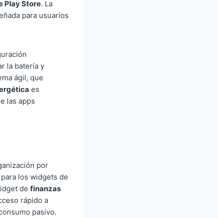
 Play Store
. La
señada para usuarios
guración
 la batería y
ema ágil, que
nergética
es
e las apps
ganización por
 para los widgets de
widget de
finanzas
acceso rápido a
l consumo pasivo.