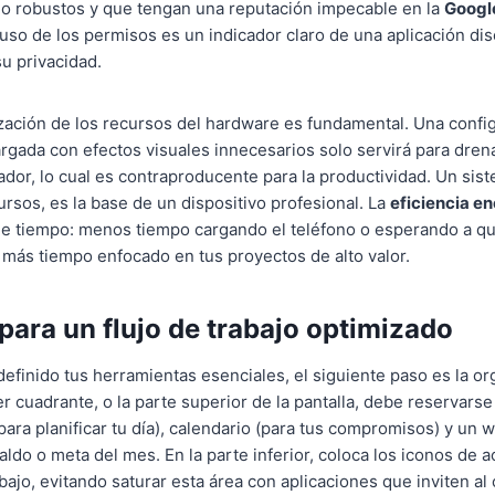
do robustos y que tengan una reputación impecable en la
Google
 uso de los permisos es un indicador claro de una aplicación di
su privacidad.
zación de los recursos del hardware es fundamental. Una confi
gada con efectos visuales innecesarios solo servirá para drenar
ador, lo cual es contraproducente para la productividad. Un sist
sos, es la base de un dispositivo profesional. La
eficiencia e
de tiempo: menos tiempo cargando el teléfono o esperando a qu
 más tiempo enfocado en tus proyectos de alto valor.
para un flujo de trabajo optimizado
efinido tus herramientas esenciales, el siguiente paso es la or
r cuadrante, o la parte superior de la pantalla, debe reservarse
para planificar tu día), calendario (para tus compromisos) y un 
aldo o meta del mes. En la parte inferior, coloca los iconos de 
bajo, evitando saturar esta área con aplicaciones que inviten a