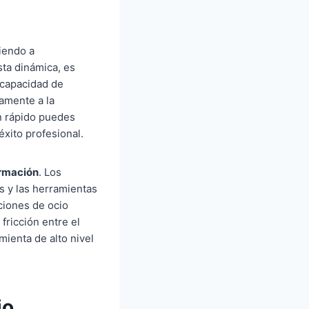
diendo a
ta dinámica, es
a capacidad de
amente a la
an rápido puedes
éxito profesional.
ormación
. Los
s y las herramientas
aciones de ocio
fricción entre el
mienta de alto nivel
io