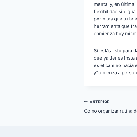
mental y, en última
flexibilidad sin igu
permitas que tu tel
herramienta que tra
comienza hoy mismo 
Si estás listo para 
que ya tienes insta
es el camino hacia e
¡Comienza a persona
Navegação
ANTERIOR
Cómo organizar rutina d
de
Post