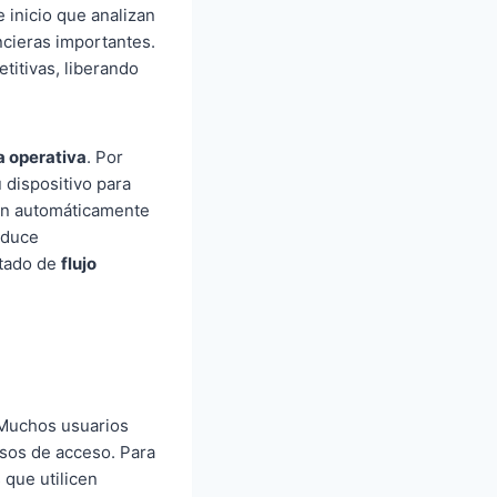
 inicio que analizan
ncieras importantes.
titivas, liberando
a operativa
. Por
 dispositivo para
bran automáticamente
reduce
stado de
flujo
 Muchos usuarios
isos de acceso. Para
 que utilicen