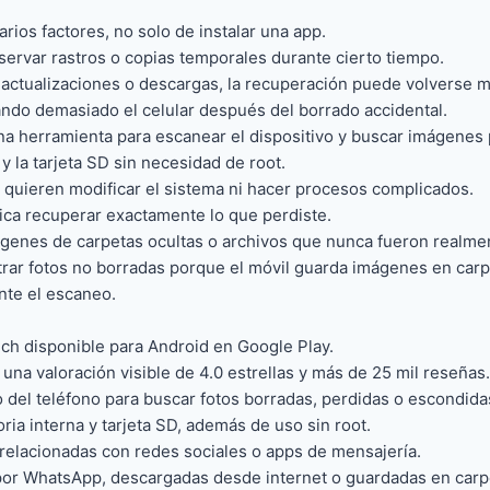
ios factores, no solo de instalar una app.
ervar rastros o copias temporales durante cierto tiempo.
 actualizaciones o descargas, la recuperación puede volverse más
usando demasiado el celular después del borrado accidental.
a herramienta para escanear el dispositivo y buscar imágenes 
y la tarjeta SD sin necesidad de root.
 quieren modificar el sistema ni hacer procesos complicados.
fica recuperar exactamente lo que perdiste.
ágenes de carpetas ocultas o archivos que nunca fueron realme
rar fotos no borradas porque el móvil guarda imágenes en carp
nte el escaneo.
ch disponible para Android en Google Play.
na valoración visible de 4.0 estrellas y más de 25 mil reseñas.
 del teléfono para buscar fotos borradas, perdidas o escondida
a interna y tarjeta SD, además de uso sin root.
relacionadas con redes sociales o apps de mensajería.
 por WhatsApp, descargadas desde internet o guardadas en carpe