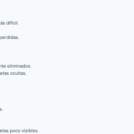
 difícil.
perdidas.
nte eliminados.
etas ocultas.
s.
tas poco visibles.