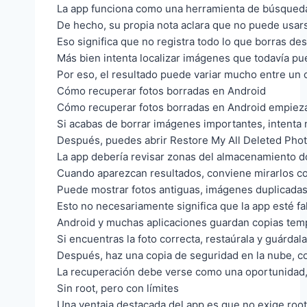
La app funciona como una herramienta de búsqueda
De hecho, su propia nota aclara que no puede usar
Eso significa que no registra todo lo que borras de
Más bien intenta localizar imágenes que todavía pu
Por eso, el resultado puede variar mucho entre un c
Cómo recuperar fotos borradas en Android
Cómo recuperar fotos borradas en Android empieza
Si acabas de borrar imágenes importantes, intenta 
Después, puedes abrir Restore My All Deleted Phot
La app debería revisar zonas del almacenamiento d
Cuando aparezcan resultados, conviene mirarlos con
Puede mostrar fotos antiguas, imágenes duplicadas
Esto no necesariamente significa que la app esté fa
Android y muchas aplicaciones guardan copias temp
Si encuentras la foto correcta, restaúrala y guárdala
Después, haz una copia de seguridad en la nube, 
La recuperación debe verse como una oportunidad,
Sin root, pero con límites
Una ventaja destacada del app es que no exige root 