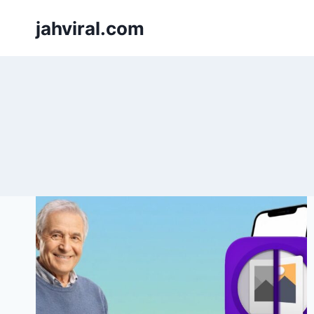
Pular
jahviral.com
para
o
Conteúdo