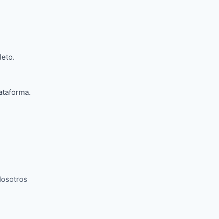
leto.
ataforma.
osotros