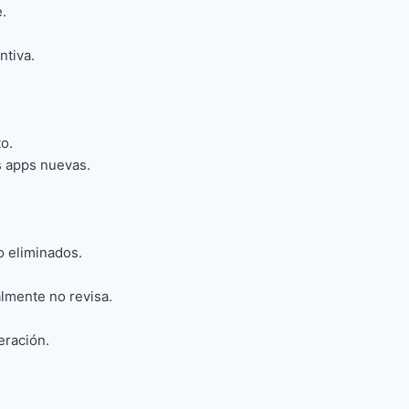
.
ntiva.
o.
s apps nuevas.
o eliminados.
lmente no revisa.
eración.