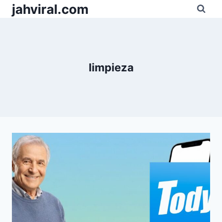
Pular
jahviral.com
para
o
Conteúdo
limpieza