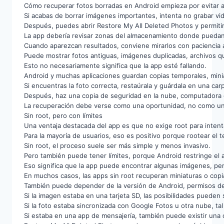
Cómo recuperar fotos borradas en Android empieza por evitar 
Si acabas de borrar imágenes importantes, intenta no grabar v
Después, puedes abrir Restore My All Deleted Photos y permiti
La app debería revisar zonas del almacenamiento donde puedan 
Cuando aparezcan resultados, conviene mirarlos con paciencia a
Puede mostrar fotos antiguas, imágenes duplicadas, archivos q
Esto no necesariamente significa que la app esté fallando.
Android y muchas aplicaciones guardan copias temporales, mini
Si encuentras la foto correcta, restaúrala y guárdala en una carp
Después, haz una copia de seguridad en la nube, computadora 
La recuperación debe verse como una oportunidad, no como un
Sin root, pero con límites
Una ventaja destacada del app es que no exige root para intent
Para la mayoría de usuarios, eso es positivo porque rootear el 
Sin root, el proceso suele ser más simple y menos invasivo.
Pero también puede tener límites, porque Android restringe el
Eso significa que la app puede encontrar algunas imágenes, pe
En muchos casos, las apps sin root recuperan miniaturas o copia
También puede depender de la versión de Android, permisos de
Si la imagen estaba en una tarjeta SD, las posibilidades pueden 
Si la foto estaba sincronizada con Google Fotos u otra nube, ta
Si estaba en una app de mensajería, también puede existir una 