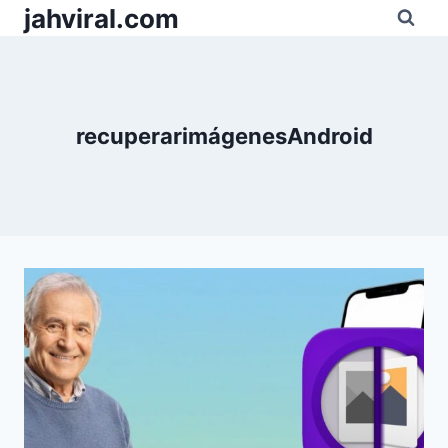
Pular
jahviral.com
para
o
Conteúdo
recuperarimágenesAndroid