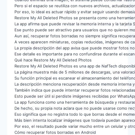
Pero si el espacio se reutiliza con nuevos archivos, actualizaci
Por eso, lo ideal es actuar rápido y evitar seguir usando demasi
Restore My All Deleted Photos se presenta como una herramient
La app afirma que puede revisar la memoria interna y la tarjeta 
Ese punto puede ser atractivo para usuarios que no quieren mod
Aun así, recuperar fotos borradas no siempre significa recuper
A veces aparecen miniaturas, copias reducidas, imágenes de ca
La propia descripción del app avisa que puede mostrar fotos no
Ese detalle es importante para no confundirse durante el escan
Qué hace Restore My All Deleted Photos
Restore My All Deleted Photos es una app de NafTech disponibl
La página muestra más de 5 millones de descargas, una valoració
Su función principal es escanear el almacenamiento del teléfon
La descripción menciona recuperación desde memoria interna y 
También indica que puede intentar recuperar fotos relacionadas
Esto puede ser útil si perdiste imágenes recibidas por WhatsAp
La app funciona como una herramienta de búsqueda y restaurac
De hecho, su propia nota aclara que no puede usarse como recy
Eso significa que no registra todo lo que borras desde el momen
Más bien intenta localizar imágenes que todavía puedan aparece
Por eso, el resultado puede variar mucho entre un celular y otro
Cómo recuperar fotos borradas en Android