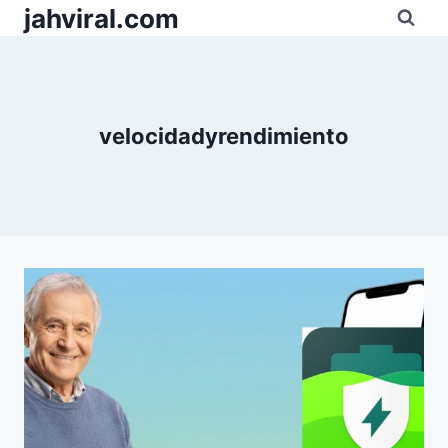
Pular
jahviral.com
para
o
Conteúdo
velocidadyrendimiento