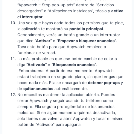
“Appwatch – Stop pop-up ads” dentro de “Servicios
descargados” o “Aplicaciones instaladas”, tócalo y
activa
el interruptor
.
Una vez que hayas dado todos los permisos que te pide,
la aplicación te mostrará su
pantalla principal
.
Generalmente, verás un botón grande o un interruptor
que dice
“Activar”
o
“Empezar a bloquear anuncios”
.
Toca este botón para que Appwatch empiece a
funcionar de verdad.
Lo más probable es que ese botón cambie de color o
diga
“Activado”
o
“Bloqueando anuncios”
.
¡Enhorabuena! A partir de ese momento, Appwatch
estará trabajando en segundo plano, sin que tengas que
hacer nada más. Ella se encargará de
detener pop-ups
y
de
quitar anuncios
automáticamente.
No necesitas mantener la aplicación abierta. Puedes
cerrar Appwatch y seguir usando tu teléfono como
siempre. Ella seguirá protegiéndote de los anuncios
molestos. Si en algún momento quieres desactivarla,
solo tienes que volver a abrir Appwatch y tocar el mismo
botón de “Activado” para apagarla.