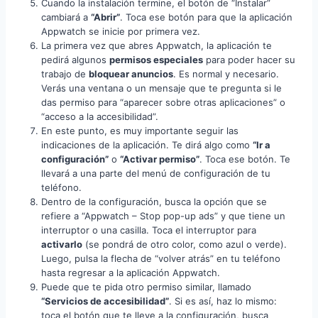
Cuando la instalación termine, el botón de “Instalar”
cambiará a
“Abrir”
. Toca ese botón para que la aplicación
Appwatch se inicie por primera vez.
La primera vez que abres Appwatch, la aplicación te
pedirá algunos
permisos especiales
para poder hacer su
trabajo de
bloquear anuncios
. Es normal y necesario.
Verás una ventana o un mensaje que te pregunta si le
das permiso para “aparecer sobre otras aplicaciones” o
“acceso a la accesibilidad”.
En este punto, es muy importante seguir las
indicaciones de la aplicación. Te dirá algo como
“Ir a
configuración”
o
“Activar permiso”
. Toca ese botón. Te
llevará a una parte del menú de configuración de tu
teléfono.
Dentro de la configuración, busca la opción que se
refiere a “Appwatch – Stop pop-up ads” y que tiene un
interruptor o una casilla. Toca el interruptor para
activarlo
(se pondrá de otro color, como azul o verde).
Luego, pulsa la flecha de “volver atrás” en tu teléfono
hasta regresar a la aplicación Appwatch.
Puede que te pida otro permiso similar, llamado
“Servicios de accesibilidad”
. Si es así, haz lo mismo:
toca el botón que te lleve a la configuración, busca