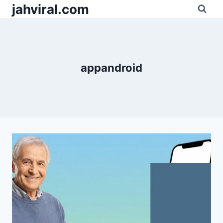
Pular
jahviral.com
para
o
Conteúdo
appandroid