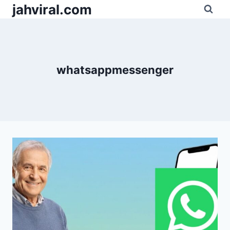
Pular
jahviral.com
para
o
Conteúdo
whatsappmessenger